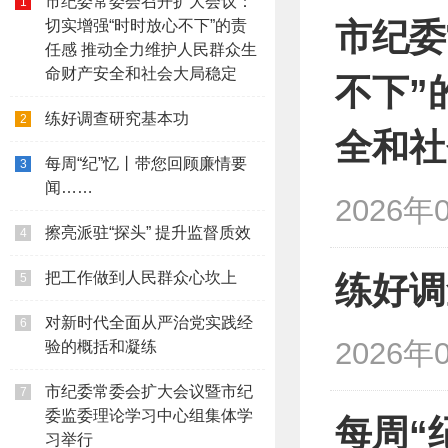
市纪委常委会召开扩大会议：
1
切实增强“时时放心不下”的责
市纪委
任感 推动全力维护人民群众生
命财产安全和社会大局稳定
不下”
练好调查研究基本功
2
全和社
每周“纪”忆丨带您回顾廉情要
3
闻……
2026年
擦亮派驻“探头” 提升监督质效
4
把工作做到人民群众心坎上
练好调
5
对新时代全面从严治党实践经
6
2026年
验的概括和凝练
市纪委常委会扩大会议暨市纪
7
委监委理论学习中心组集体学
每周“
习举行